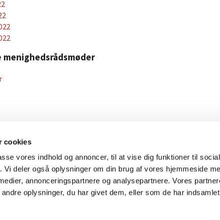
22
22
022
022
ere menighedsrådsmøder
r
 cookies
Sct. Peders Kirke

passe vores indhold og annoncer, til at vise dig funktioner til soci
fik. Vi deler også oplysninger om din brug af vores hjemmeside m
 medier, annonceringspartnere og analysepartnere. Vores partne
Kontakt
ndre oplysninger, du har givet dem, eller som de har indsamlet 
Privatlivspolitik
Log på ChurchDesk