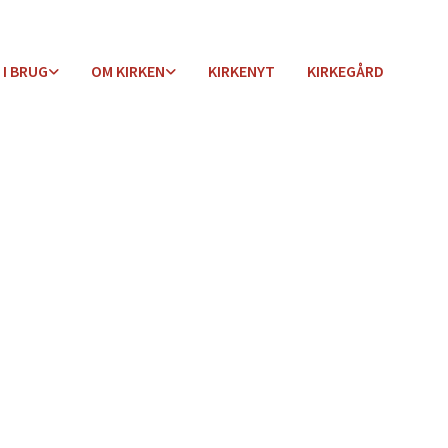
 I BRUG
OM KIRKEN
KIRKENYT
KIRKEGÅRD