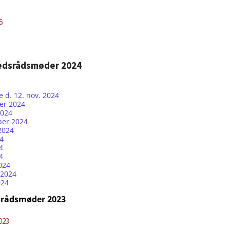
5
hedsrådsmøder 2024
 d. 12. nov. 2024
er 2024
2024
ber 2024
2024
4
4
4
024
 2024
024
srådsmøder 2023
023