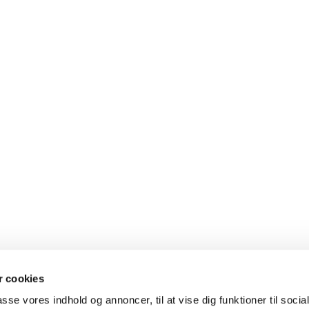
 cookies
Sct. Peders Kirke

passe vores indhold og annoncer, til at vise dig funktioner til soci