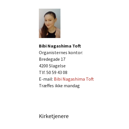
Bibi Nagashima Toft
Organisternes kontor:
Bredegade 17
4200 Slagelse
Tlf. 50 59 43 08
E-mail:
Bibi Nagashima Toft
Træffes ikke mandag
Kirketjenere