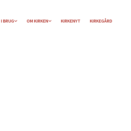
 I BRUG
OM KIRKEN
KIRKENYT
KIRKEGÅRD