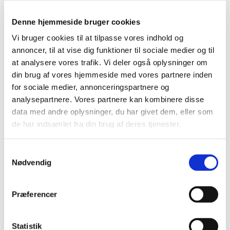
Denne hjemmeside bruger cookies
Vi bruger cookies til at tilpasse vores indhold og
Øvrige valgte medlemmer:
annoncer, til at vise dig funktioner til sociale medier og til
at analysere vores trafik. Vi deler også oplysninger om
Anne-Marie Hjortholm (næstformand)
din brug af vores hjemmeside med vores partnere inden
for sociale medier, annonceringspartnere og
Lene Fjeldsted Bertelsen
analysepartnere. Vores partnere kan kombinere disse
Knud Erik Lynge
data med andre oplysninger, du har givet dem, eller som
de har indsamlet fra din brug af deres tjenester.
Marlene Hansen
Peter Weinreich
S
Nødvendig
a
m
t
Præferencer
y
k
k
Statistik
Udvalg under meninghedsrådet: