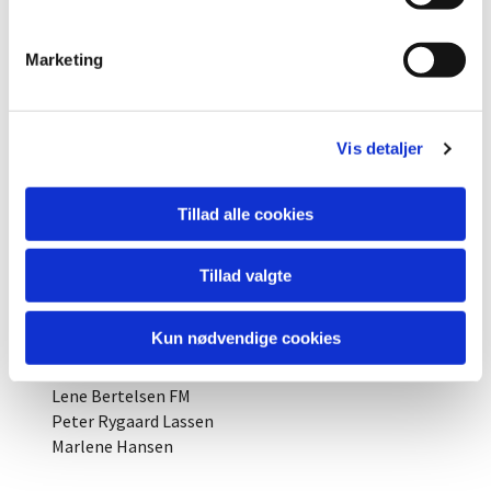
e
Forretningsudvalg
v
Gitte Hvidegaard Larsen FM
Marketing
a
Anne-Marie Hjortholm
l
Peter Rygaard Lassen
g
Grith Seersholm
Vis detaljer
Helle Bjerre
Sekretær: René Semberlund Jensen
Tillad alle cookies
Kirke- og bygningsudvalget:
Grith Seersholm FM
Tillad valgte
Peter Rygaard Lassen
Marlene Hansen
Lene Fjeldsted Bertelsen
Kun nødvendige cookies
Præstegårdsudvalget:
Lene Bertelsen FM
Peter Rygaard Lassen
Marlene Hansen